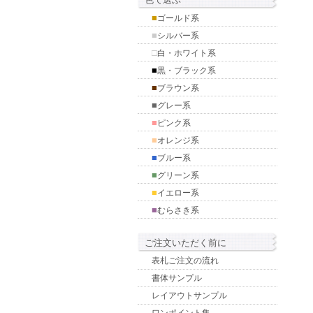
■
ゴールド系
■
シルバー系
□
白・ホワイト系
■
黒・ブラック系
■
ブラウン系
■
グレー系
■
ピンク系
■
オレンジ系
■
ブルー系
■
グリーン系
■
イエロー系
■
むらさき系
ご注文いただく前に
表札ご注文の流れ
書体サンプル
レイアウトサンプル