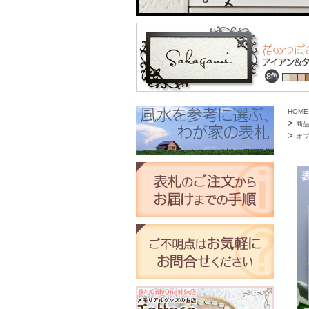
HOME
>
商
>
オ