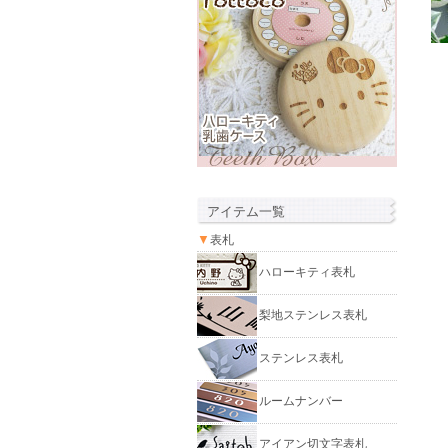
アイテム一覧
▼
表札
ハローキティ表札
梨地ステンレス表札
ステンレス表札
ルームナンバー
アイアン切文字表札