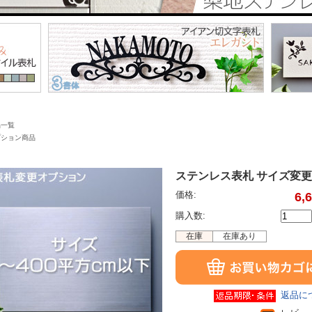
品一覧
プション商品
ステンレス表札 サイズ変更オ
価格:
6,
購入数:
在庫
在庫あり
返品に